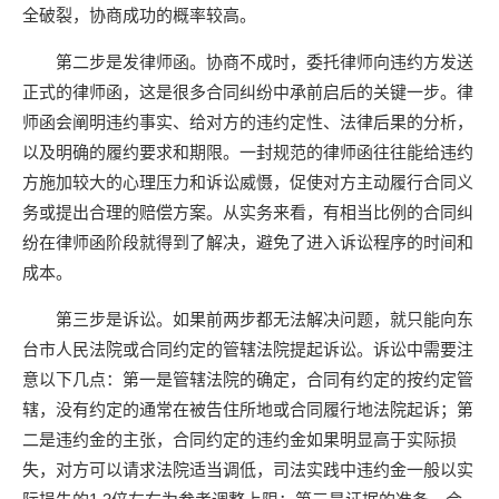
全破裂，协商成功的概率较高。
第二步是发律师函。协商不成时，委托律师向违约方发送
正式的律师函，这是很多合同纠纷中承前启后的关键一步。律
师函会阐明违约事实、给对方的违约定性、法律后果的分析，
以及明确的履约要求和期限。一封规范的律师函往往能给违约
方施加较大的心理压力和诉讼威慑，促使对方主动履行合同义
务或提出合理的赔偿方案。从实务来看，有相当比例的合同纠
纷在律师函阶段就得到了解决，避免了进入诉讼程序的时间和
成本。
第三步是诉讼。如果前两步都无法解决问题，就只能向东
台市人民法院或合同约定的管辖法院提起诉讼。诉讼中需要注
意以下几点：第一是管辖法院的确定，合同有约定的按约定管
辖，没有约定的通常在被告住所地或合同履行地法院起诉；第
二是违约金的主张，合同约定的违约金如果明显高于实际损
失，对方可以请求法院适当调低，司法实践中违约金一般以实