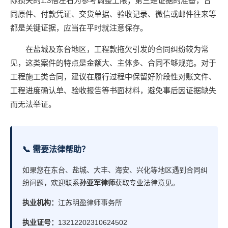
际损失的1.3倍左右为参考调整上限；第三是证据的准备，合
同原件、付款凭证、交货单据、验收记录、微信或邮件往来等
都是关键证据，应当在平时就注意保存。
在盐城及东台地区，工程款拖欠引发的合同纠纷较为常
见，这类案件的特点是金额大、主体多、合同不够规范。对于
工程施工类合同，建议在履行过程中保留好阶段性对账文件、
工程进度确认单、验收报告等书面材料，避免事后因证据缺失
而无法举证。
📞 需要法律帮助？
如果您在东台、盐城、大丰、海安、兴化等地区遇到合同纠
纷问题，欢迎联系
孙亚军律师
获取专业法律意见。
执业机构：
江苏明盈律师事务所
执业证号：
13212202310624502